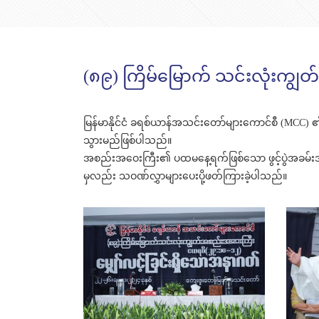
(၈၉) ကြိမ်မြောက် သင်းလုံးကျ
မြန်မာနိုင်ငံ ခရစ်ယာန်အသင်းတော်များကောင်စီ (MCC
သွားမည်ဖြစ်ပါသည်။
အစည်းအဝေးကြီး၏ ပထမနေ့ရက်ဖြစ်သော ဖွင့်ပွဲအခမ်းအ
မှလည်း သဝဏ်လွှာများပေးပို့ဖတ်ကြားခဲ့ပါသည်။