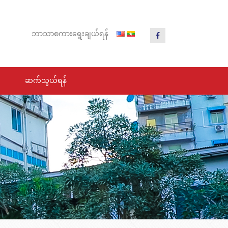
ဘာသာ
စကား
ရွေး
ချယ်
ရန်
ဆက်သွယ်ရန်