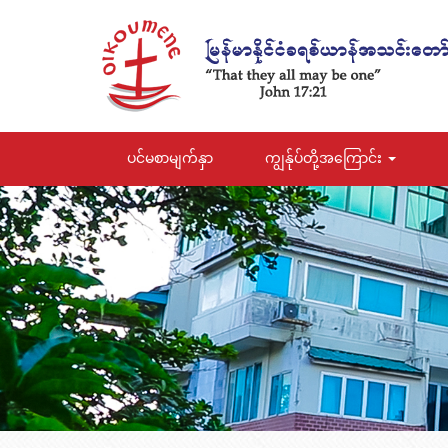
ပင်မစာမျက်နှာ
ကျွန်ုပ်တို့အကြောင်း