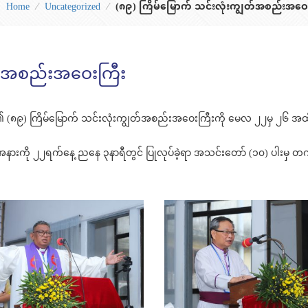
Home
⁄
Uncategorized
⁄
(၈၉) ကြိမ်မြောက် သင်းလုံးကျွတ်အစည်းအဝေ
ွတ်အစည်းအဝေးကြီး
) ၏ (၈၉) ကြိမ်မြောက် သင်းလုံးကျွတ်အစည်းအဝေးကြီးကို မေလ ၂၂မှ ၂၆ အထ
နားကို ၂၂ရက်နေ့ ညနေ ၃နာရီတွင် ပြုလုပ်ခဲ့ရာ အသင်းတော် (၁၀) ပါးမှ 