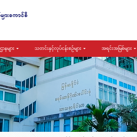
ဌာနများ
သတင်းနှင့်လုပ်ငန်းစဉ်များ
အရင်းအမြစ်များ