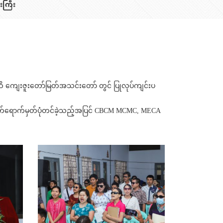
းကြီး
ိ ကျေးဇူးတော်မြတ်အသင်းတော် တွင် ပြုလုပ်ကျင်းပ
တက်ရောက်မှတ်ပုံတင်ခဲ့သည့်အပြင် CBCM MCMC, MECA