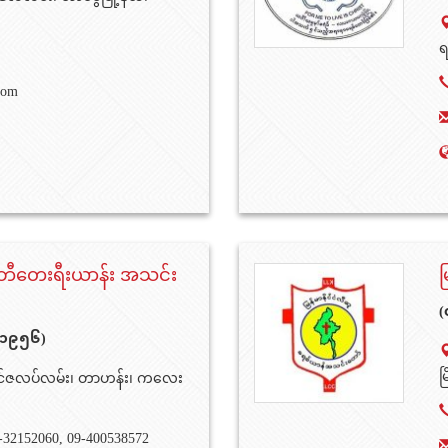
ရ
com
်စ်ဘီတေးရီးယာန်း အသင်း
မ
(
- ၁၉၅၆)
မ
င်ဇလပ်လမ်း၊ တာဟန်း၊ ကလေး
-32152060, 09-400538572