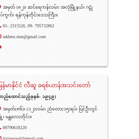
အမှတ် (၈၂)၊ ဆင်ရေကန်လမ်း၊ အလုံမြို့နယ်၊ ဂဠုံ
ပ်ကွက်၊ ရန်ကုန်တိုင်းဒေသကြီး။
01- 2315526, 09- 795732862
sskbms.mm@gmail.com
ြန်မာနိုင်ငံ လီဆူ ခရစ်ယာန်အသင်းတော်
တည်ထောင်သည့်ခုနှစ်- ၁၉၄၉)
အမှတ်(၈၆)၊ (၁၂)လမ်း၊ ညံတော(၁၅)ရပ်၊ ပြင်ဦးလွင်
ြို့၊ မန္တလေးတိုင်း။
09790618220
lysiasnawl@gmail.com