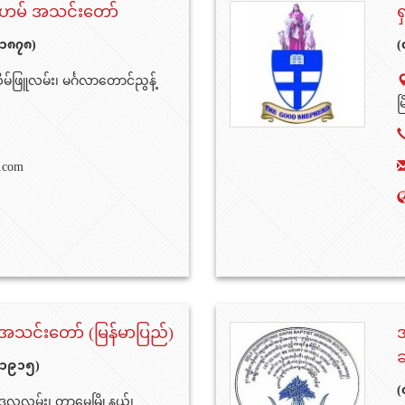
ဟမ် အသင်းတော်
ရ
 ၁၈၇၈)
(
်ဖြူလမ်း၊ မင်္ဂလာတောင်ညွန့်
မ
.com
အသင်းတော် (မြန်မာပြည်)
အ
- ၁၉၁၅)
(
လလမ်း၊ တာမွေမြို့နယ်၊