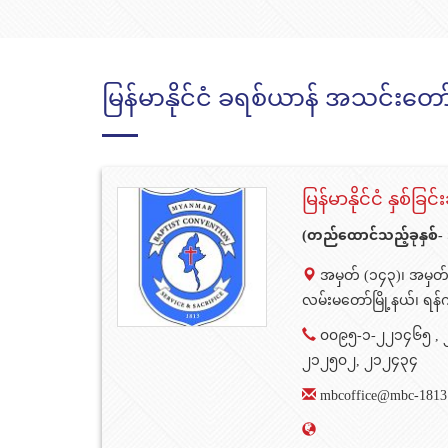
မြန်မာနိုင်ငံ ခရစ်ယာန် အသင်းတေ
မြန်မာနိုင်ငံ နှစ်ခ
(တည်ထောင်သည့်ခုနှစ်
အမှတ် (၁၄၃)၊ အမှတ် 
လမ်းမတော်မြို့နယ်၊ ရန်
၀၀၉၅-၁-၂၂၁၄၆၅ , 
၂၁၂၅၀၂, ၂၁၂၄၃၄
mbcoffice@mbc-1813