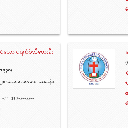
်လပ်သော ပရက်စ်ဘီတေးရီး
(
 ၁၉၃၈)
(၂)၊ တောင်ဇလပ်လမ်း၊ တာဟန်း၊
49644, 09-265665566
m