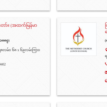
ော်။ (အထက်မြန်မာ
ပ
တ
 ၁၈၈၇)
(
း၊ ၂၈လမ်း၊ ၆၈ x ၆၉လမ်းကြား၊
ရ
9402