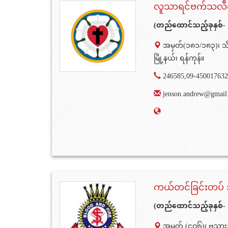
လူသာရင်ဗက်သလီ
(တည်ထောင်သည့်ခုနှစ်-
အမှတ်(၁၈၁/၁၈၃)၊ သိမ
မြို့နယ်၊ ရန်ကုန်။
246585,09-450017632
jenson.andrew@gmail
ကယ်တင်ခြင်းတပ် 
(တည်ထောင်သည့်ခုနှစ်
အမှတ် (၄ဝ၆)၊ ဗညားဒ