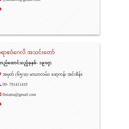
မရာဧဝံဂေလိ အသင်းတော်
တည်ထောင်သည့်ခုနှစ်- ၁၉၀၇)
အမှတ် (၆၅/ခ)၊ မာဃာလမ်း၊ ဖော့ကန်၊ အင်းစိန်။
09- 791411419
lbsiama@gmail.com