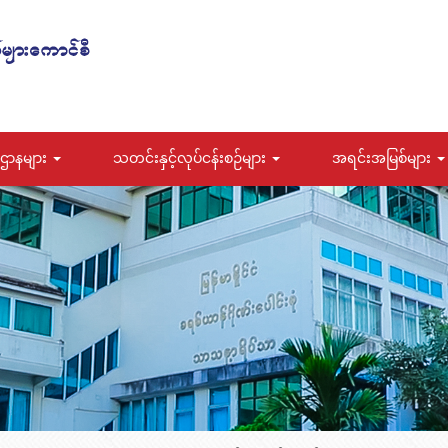
ဌာနများ
သတင်းနှင့်လုပ်ငန်းစဉ်များ
အရင်းအမြစ်များ