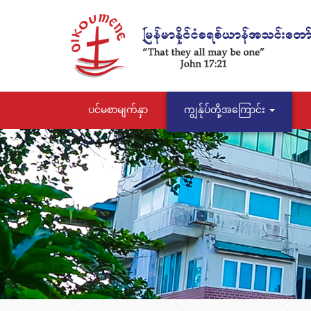
ပင်မစာမျက်နှာ
ကျွန်ုပ်တို့အကြောင်း