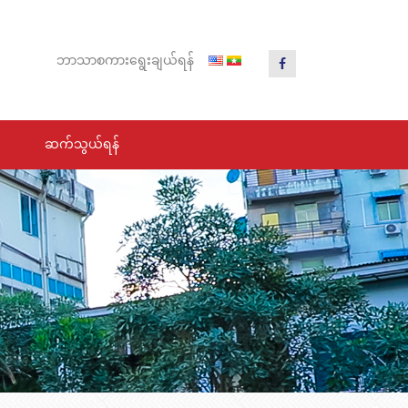
ဘာသာ
စကား
ရွေး
ချယ်
ရန်
ဆက်သွယ်ရန်