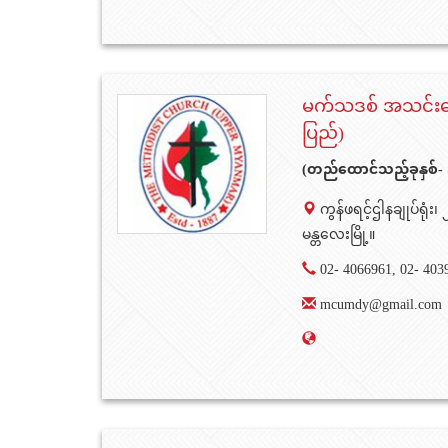
မက်သဒစ် အသင်းတ
ပြည်)
(တည်ထောင်သည့်ခုနှစ်-
ကွန်ဖရင့်ဌါနချုပ်ရုံ
မန္တလေးမြို့။
02- 4066961, 02- 403
mcumdy@gmail.com