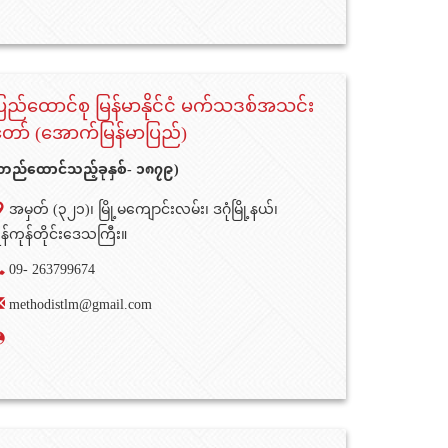
ြည်ထောင်စု မြန်မာနိုင်ငံ မက်သဒစ်အသင်း
ော် (အောက်မြန်မာပြည်)
တည်ထောင်သည့်ခုနှစ်- ၁၈၇၉)
အမှတ် (၃၂၁)၊ မြို့မကျောင်းလမ်း၊ ဒဂုံမြို့နယ်၊
န်ကုန်တိုင်းဒေသကြီး။
09- 263799674
methodistlm@gmail.com