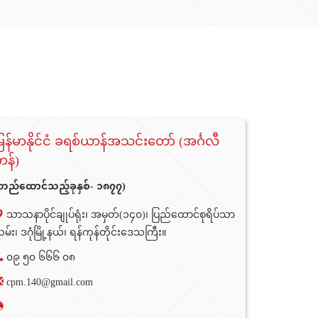
ြန်မာနိုင်ငံ ခရစ်ယာန်အသင်းတော် (အင်္ဂလီ
န်)
တည်ထောင်သည့်ခုနှစ်- ၁၈၇၇)
သာသနာပိုင်ချုပ်ရုံး၊ အမှတ်(၁၄၀)၊ ပြည်ထောင်စုရိပ်သာ
မ်း၊ ဒဂုံမြို့နယ်၊ ရန်ကုန်တိုင်းဒေသကြီး။
၀၉ ၅၀ ၆၆၆ ၀၈
cpm.140@gmail.com