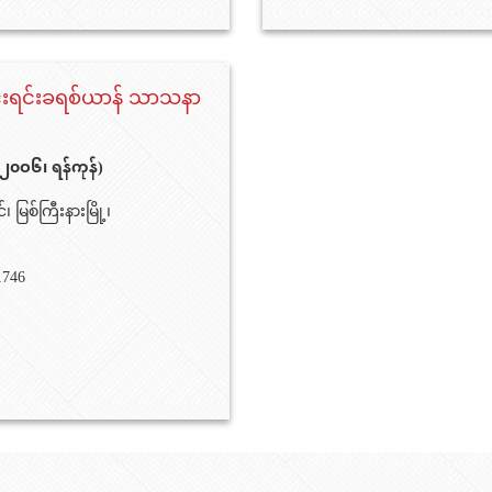
်းရင်းခရစ်ယာန် သာသနာ
၂၀ဝ၆၊ ရန်ကုန်)
ြစ်ကြီးနားမြို့၊
1746