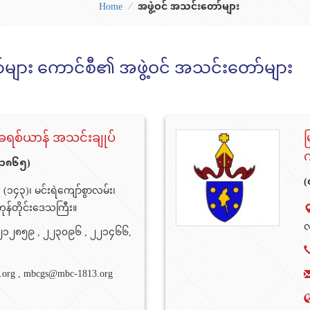
Home
⁄
အဖွဲ့ဝင် အသင်းတော်များ
ာ်များ ကောင်စီ၏ အဖွဲ့ဝင် အသင်းတော်များ
ြင်းခရစ်ယာန် အသင်းချုပ်
မ
က
- ၁၈၆၅)
(
(၁၄၃)၊ မင်းရဲကျော်စွာလမ်း၊
ကုန်တိုင်းဒေသကြီး။
လ
၂၁၂၈၅၉ , ၂၂၃၀၉၆ , ၂၂၁၄၆၆,
.org
,
mbcgs@mbc-1813.org