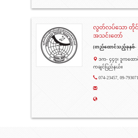
လွတ်လပ်သော တိုင
အသင်းတော်
(တည်ထောင်သည့်ခုနှစ်- 
ဒက- ၄၄၇၊ ဒူကထောင်၊ မ
ကချင်ပြည်နယ်။
074-23457, 09-79307