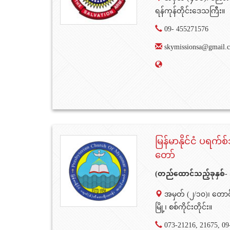
ရန်ကုန်တိုင်းဒေသကြီး။
09- 455271576
skymissionsa@gmail.
မြန်မာနိုင်ငံ ပရက
တော်
(တည်ထောင်သည့်ခုနှစ်
အမှတ် (၂/၁၀)၊ တော
မြို့၊ စစ်ကိုင်းတိုင်း။
073-21216, 21675, 09