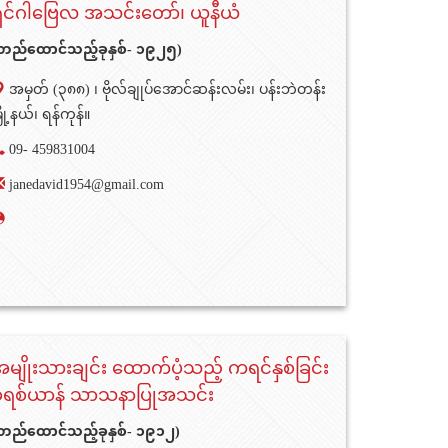
ှင်ဂါဗြေလ အသင်းတော်၊ ယူနီယံ
တည်ထောင်သည့်ခုနှစ်- ၁၉၂၅)
အမှတ် (၃၈၈) ၊ ဗိုလ်ချုပ်အောင်ဆန်းလမ်း၊ ပန်းဘဲတန်း
ြို့နယ်၊ ရန်ကုန်။
09- 459831004
janedavid1954@gmail.com
မျိုးသားချင်း ထောက်ပံ့သည့် ကရင်နှစ်ခြင်း
ခရစ်ယာန် သာသနာပြုအသင်း
တည်ထောင်သည့်ခုနှစ်- ၁၉၁၂)