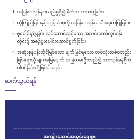
အပြန်အလှန်နားလည်မှုရှိ၍ မိတ်သဟာယဖွဲ့ခြင်း၊
ယုံကြည်ခြင်းနှင့်ကျင့်သုံးမှုကို အပြန်အလှန်အသိအမှတ်ပြုခြင်း၊
စုပေါင်းညှိနှိုင်း လုပ်ဆောင်သင့်သော အသင်းတော်လုပ်ငန်း
တိုင်း၌ အစဉ်ပူးပေါင်းဆောင်ရွက်ခြင်း၊
အဆုံးစွန်ပန်းတိုင်ဖြစ်သော မျက်မြင်ရသော တစ်လုံးတစ်ဝတည်း
ဖြစ်ရေးသို့ မျက်ခြေမပျက် အမြဲတမ်းဦးတည်၍ အားသွန်ခွန်စိုက်
ပါဝင်ခြင်းတို့ဖြစ်ပါသည်။
ဆက်သွယ်ရန်
အကျိုးဆောင်အတွင်းရေးမှူး