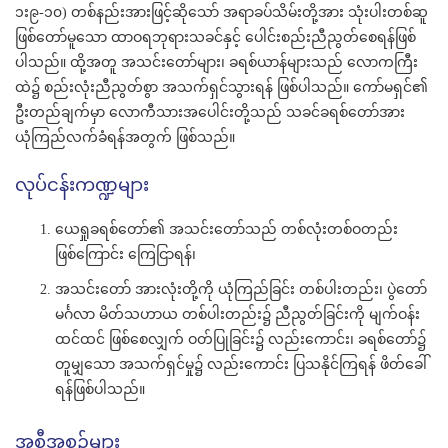
၁း၉-၁၀) တစ်နည်းအားဖြင့်ဆိုသော် အရာခပ်သိမ်းတို့အား သုံးပါးတစ်ဆူ
ဖြစ်တော်မူသော ထာဝရဘုရားသခင်နှင့် ပေါင်းစည်းညီညွတ်စေရန်ဖြစ်
ပါသည်။ ထို့အတူ အသင်းတော်များ၊ ခရစ်ယာန်များသည် လောကကြီး
ထဲ၌ စည်းလုံးညီညွတ်စွာ အသက်ရှင်သွားရန် ဖြစ်ပါသည်။ ကော်မရှင်၏
ဦးတည်ချက်မှာ လောကီသားအပေါင်းတို့သည် သခင်ခရစ်တော်အား
ယုံကြည်လက်ခံရန်အတွက် ဖြစ်သည်။
လုပ်ငန်းကဏ္ဍများ
ယေရှုခရစ်တော်၏ အသင်းတော်သည် တစ်လုံးတစ်ဝတည်း
ဖြစ်ကြောင်း ကြေငြာရန်၊
အသင်းတော် အားလုံးတို့ကို ယုံကြည်ခြင်း တစ်ပါးတည်း၊ ပွဲတော်
မင်္ဂလာ မိတ်သဟာယ တစ်ပါးတည်း၌ ညီညွတ်ခြင်းကို မျက်ဝန်း
ထင်ထင် ဖြစ်စေလျှက် ဝတ်ပြုခြင်း၌ လည်းကောင်း၊ ခရစ်တော်၌
တူမျှသော အသက်ရှင်မှု၌ လည်းကောင်း ပြသနိုင်ကြရန် ဖိတ်ခေါ်
ရန်ဖြစ်ပါသည်။
အစီအစဉ်များ