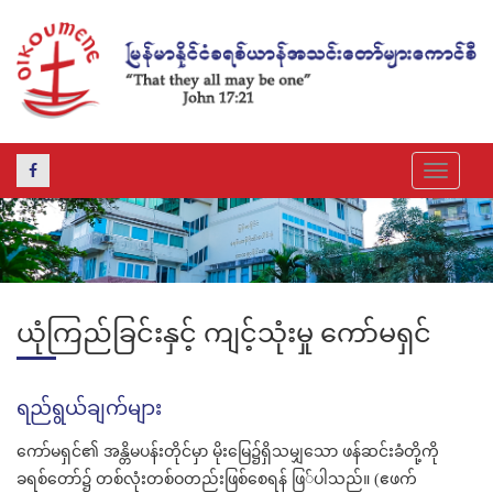
Toggle
navigat
ယုံကြည်ခြင်းနှင့် ကျင့်သုံးမှု ကော်မရှင်
ရည်ရွယ်ချက်များ
ကော်မရှင်၏ အန္တိမပန်းတိုင်မှာ မိုးမြေ၌ရှိသမျှသော ဖန်ဆင်းခံတို့ကို
ခရစ်တော်၌ တစ်လုံးတစ်ဝတည်းဖြစ်စေရန် ဖြ်ပါသည်။ (ဧဖက်