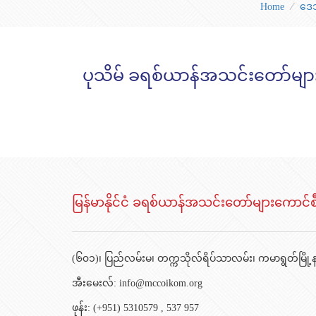
Home
⁄
ဒေသ
ပုသိမ် ခရစ်ယာန်အသင်းတော်မျာ
မြန်မာနိုင်ငံ ခရစ်ယာန်အသင်းတော်များကောင်စ
(၆၀၁)၊ ပြည်လမ်းမ၊ တက္ကသိုလ်ရိပ်သာလမ်း၊ ကမာရွတ်မြို့နယ
အီးမေးလ်:
info@mccoikom.org
ဖုန်း:
(+951) 5310579
,
537 957