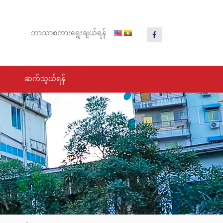
ဘာသာ
စကား
ရွေး
ချယ်
ရန်
ဆက်သွယ်ရန်