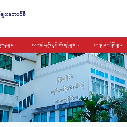
ဌာနများ
သတင်းနှင့်လုပ်ငန်းစဉ်များ
အရင်းအမြစ်များ