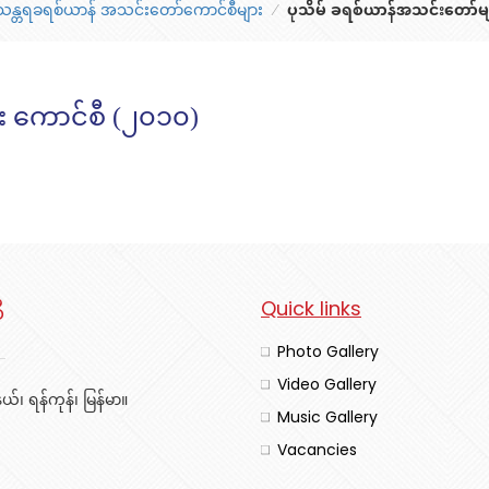
န္တရခရစ်ယာန် အသင်းတော်ကောင်စီများ
⁄
ပုသိမ် ခရစ်ယာန်အသင်းတော်မျ
း ကောင်စီ (၂၀၁၀)
ီ
Quick links
Photo Gallery
Video Gallery
်၊ ရန်ကုန်၊ မြန်မာ။
Music Gallery
Vacancies