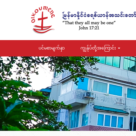
ပင်မစာမျက်နှာ
ကျွန်ုပ်တို့အကြောင်း