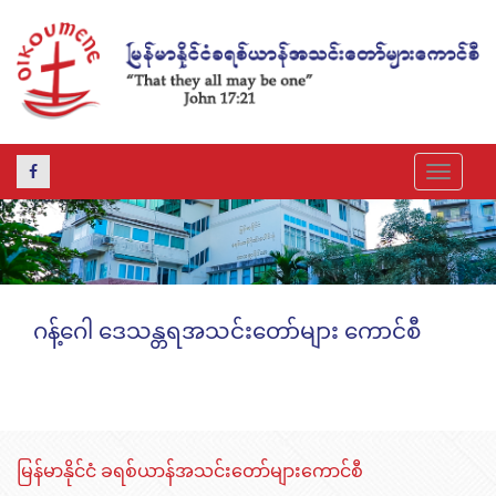
Toggle
navigat
ဂန့်ဂေါ ဒေသန္တရအသင်းတော်များ ကောင်စီ
မြန်မာနိုင်ငံ ခရစ်ယာန်အသင်းတော်များကောင်စီ