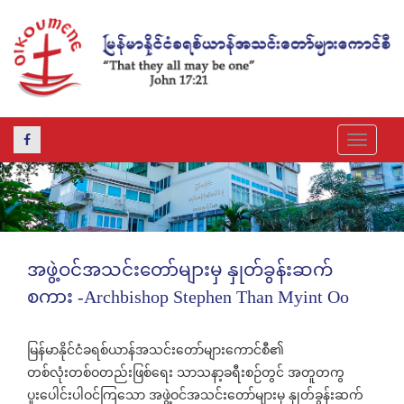
Toggle
navigat
အဖွဲ့ဝင်အသင်းတော်များမှ နှုတ်ခွန်းဆက်
စကား -Archbishop Stephen Than Myint Oo
မြန်မာနိုင်ငံခရစ်ယာန်အသင်းတော်များကောင်စီ၏
တစ်လုံးတစ်ဝတည်းဖြစ်ရေး သာသနာ့ခရီးစဉ်တွင် အတူတကွ
ပူးပေါင်းပါဝင်ကြသော အဖွဲ့ဝင်အသင်းတော်များမှ နှုတ်ခွန်းဆက်