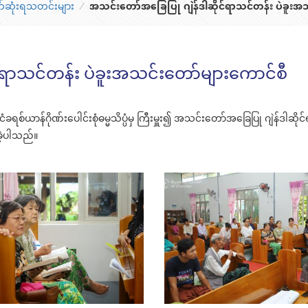
်ဆုံးရသတင်းများ
⁄
အသင်းတော်အခြေပြု ဂျဲန်ဒါဆိုင်ရာသင်တန်း ပဲခူးအ
်ရာသင်တန်း ပဲခူးအသင်းတော်များကောင်စီ
ငံခရစ်ယာန်ဂိုဏ်းပေါင်းစုံဓမ္မသိပ္ပံမှ ကြီးမှူး၍ အသင်းတော်အခြေပြု ဂျဲန်ဒါဆို
ဲ့ပါသည်။