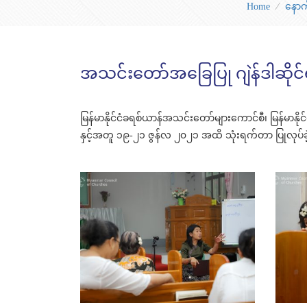
Home
⁄
နောက
အသင်းတော်အခြေပြု ဂျဲန်ဒါဆိုင
မြန်မာနိုင်ငံခရစ်ယာန်အသင်းတော်များကောင်စီ၊ မြန်မာနိုင်
နှင့်အတူ ၁၉-၂၁ ဇွန်လ ၂၀၂၁ အထိ သုံးရက်တာ ပြုလုပ်ခ