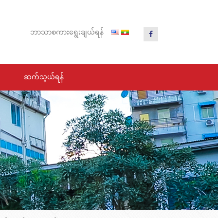
ဘာသာ
စကား
ရွေး
ချယ်
ရန်
ဆက်သွယ်ရန်