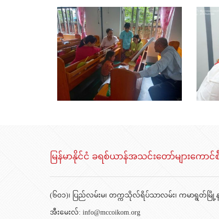
မြန်မာနိုင်ငံ ခရစ်ယာန်အသင်းတော်များကောင်စ
(၆၀၁)၊ ပြည်လမ်းမ၊ တက္ကသိုလ်ရိပ်သာလမ်း၊ ကမာရွတ်မြို့နယ
အီးမေးလ်:
info@mccoikom.org