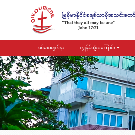
ပင်မစာမျက်နှာ
ကျွန်ုပ်တို့အကြောင်း