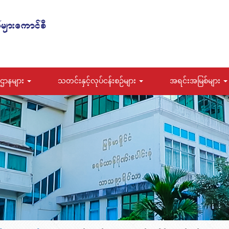
ဌာနများ
သတင်းနှင့်လုပ်ငန်းစဉ်များ
အရင်းအမြစ်များ