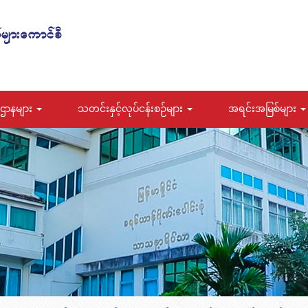
ဌာနများ
သတင်းနှင့်လုပ်ငန်းစဉ်များ
အရင်းအမြစ်များ