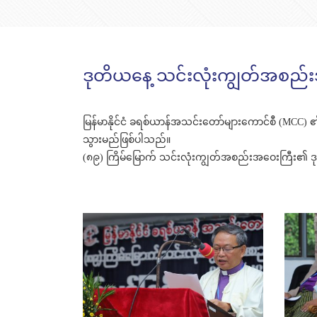
ဒုတိယနေ့ သင်းလုံးကျွတ်အစည်
မြန်မာနိုင်ငံ ခရစ်ယာန်အသင်းတော်များကောင်စီ (MCC
သွားမည်ဖြစ်ပါသည်။
(၈၉) ကြိမ်မြောက် သင်းလုံးကျွတ်အစည်းအဝေးကြီး၏ 