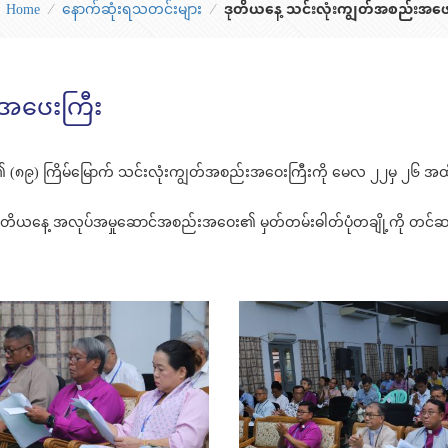
Home
⁄
နောက်ဆုံးရသတင်းများ
⁄
ဒုတိယနေ့ သင်းလုံးကျွတ်အစည်းအၒေ
းအၒေးကြီး
) ၏ (၈၉) ကြိမ်မြောက် သင်းလုံးကျွတ်အစည်းအဝေးကြီးကို မေလ ၂၂မှ ၂၆ အထ
ဒုတိယနေ့ အလုပ်အမှုဆောင်အစည်းအဝေး၏ မှတ်တမ်းဓါတ်ပုံတချို့ကို တင