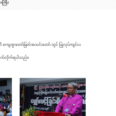
းကြီး
ိ ကျေးဇူးတော်မြတ်အသင်းတော် တွင် ပြုလုပ်ကျင်းပ
်ဆက်လိုက်ရပါသည်။