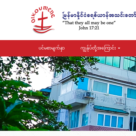
ပင်မစာမျက်နှာ
ကျွန်ုပ်တို့အကြောင်း