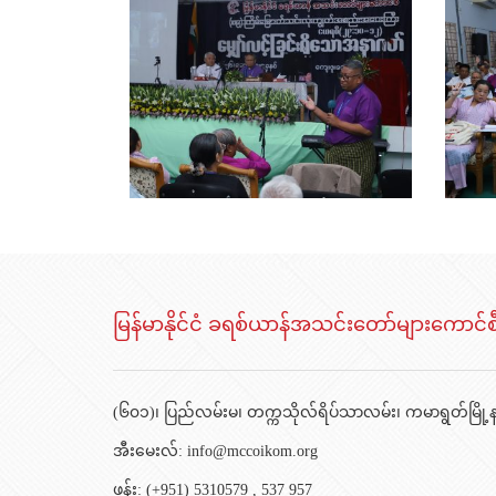
မြန်မာနိုင်ငံ ခရစ်ယာန်အသင်းတော်များကောင်စ
(၆၀၁)၊ ပြည်လမ်းမ၊ တက္ကသိုလ်ရိပ်သာလမ်း၊ ကမာရွတ်မြို့နယ
အီးမေးလ်:
info@mccoikom.org
ဖုန်း:
(+951) 5310579
,
537 957