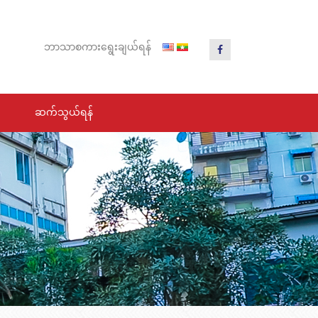
ဘာသာ
စကား
ရွေး
ချယ်
ရန်
ဆက်သွယ်ရန်