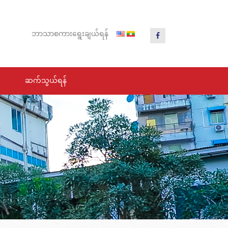
ဘာသာ
စကား
ရွေး
ချယ်
ရန်
ဆက်သွယ်ရန်