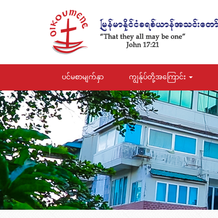
ပင်မစာမျက်နှာ
ကျွန်ုပ်တို့အကြောင်း