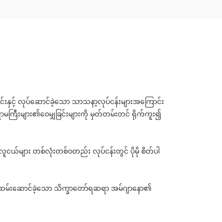
င်းနှင့် လုပ်ဆောင်ခဲ့သော သာသနာ့လုပ်ငန်းများအကြောင်း
မကြီးများ၏ဝေမျှခြင်းများကို မှတ်တမ်းတင် ရိုက်ကူး၍
ငယ်များ တစ်လုံးတစ်ဝတည်း လုပ်ငန်းတွင် ပိုမို စိတ်ပါ
န်ထမ်းဆောင်ခဲ့သော သိက္ခာတော်ရဆရာ အမ်ဂျာနော၏