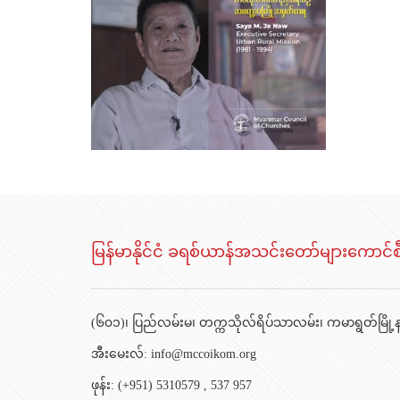
မြန်မာနိုင်ငံ ခရစ်ယာန်အသင်းတော်များကောင်စ
(၆၀၁)၊ ပြည်လမ်းမ၊ တက္ကသိုလ်ရိပ်သာလမ်း၊ ကမာရွတ်မြို့နယ
အီးမေးလ်:
info@mccoikom.org
ဖုန်း:
(+951) 5310579
,
537 957