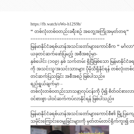
https://fb.watch/oWo-h12S9h/
“ တစ်လုံးတစ်ဝတည်းခရီးစဉ် အတွေ့အကြုံအမှတ်တရ”
===============================
မြန်မာနိုင်ငံခရစ်ယာန်အသင်းတော်များကောင်စီက “ မင်္ဂ
ယခုတင်ဆက်ဖော်ပြမည့် အစီအစဉ်မှာ-
နှစ်ပေါင်း (၁၀၉) နှစ် သက်တမ်း ရှိပြီဖြစ်သော မြန်မာနိ
ကို အသင်းသူ/အသင်းသားများ ပိုမိုသိရှိနိုင်ရန် တစ်လုံ
တင်ဆက်ပြသခြင်း အစီအစဉ် ဖြစ်ပါသည်။
ရည်ရွယ်ချက်မှာ –
တစ်လုံးတစ်ဝတည်းသာသနာ့လုပ်ငန်းကို ပို၍ စိတ်ဝင်စားလာပြီ
ဝင်စားစွာ ပါဝင်ဆက်ကပ်လာနိုင်ရန် ဖြစ်ပါသည်။
————————————————————————–
မြန်မာနိုင်ငံခရစ်ယာန်အသင်းတော်များကောင်စီ၏ မြို့
သမိုင်းကြောင်းဝေမျှခြင်းများကို မှတ်တမ်းတင်ရိုက်ကူး