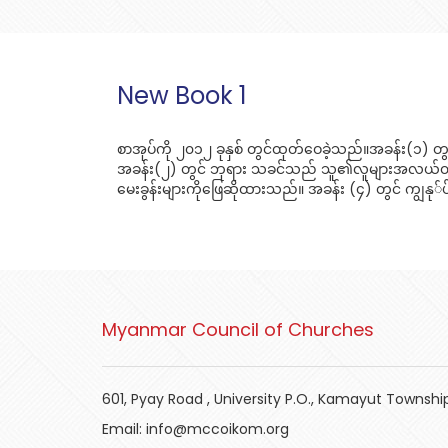
New Book 1
စာအုပ်ကို ၂၀၁၂ ခုနှစ် တွင်ထုတ်ဝေခဲ့သည်။အခန်း(၁) တ
အခန်း(၂) တွင် ဘုရား သခင်သည် သူ၏လူများအလယ်တွင် 
မေးခွန်းများကိုဖြေဆိုထားသည်။ အခန်း (၄) တွင် ကျွနု
Myanmar Council of Churches
601, Pyay Road , University P.O., Kamayut Townshi
Email:
info@mccoikom.org