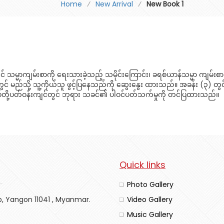
Home
⁄
New Arrival
⁄
New Book 1
ွင် သမ္မာကျမ်းစာကို ရေးသားခဲ့သည့် သမိုင်းကြောင်း၊ ခရစ်ယာန်သမ္မာ ကျမ
မည်သို့ သူ့ကိုယ်သူ ဖွင့်ပြနေသည်ကို ဆွေးနွေး ထားသည်။ အခန်း (၃) တ
်ပ်တို့ပတ်ဝန်းကျင်တွင် ဘုရား သခင်၏ ပါဝင်ပတ်သက်မှုကို တင်ပြထားသည်။
Quick links
Photo Gallery
p, Yangon 11041 , Myanmar.
Video Gallery
Music Gallery